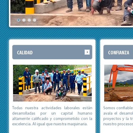
CALIDAD
CONFIANZA
Todas nuestra actividades laborales están
Somos confiables
desarrolladas por un capital humano
avala el desarr
altamente calificado y comprometido con la
proyectos y la 
excelencia. Al igual que nuestra maquinaria.
nuestro procesos